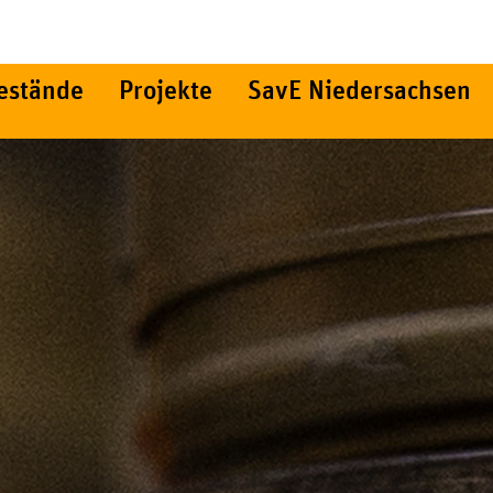
estände
Projekte
SavE Niedersachsen