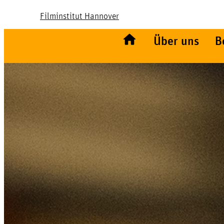
Filminstitut Hannover
Über uns
B