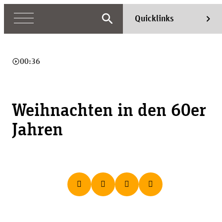
search
chevron_right
Quicklinks
play_circle_outline
00:36
Weihnachten in den 60er
Jahren