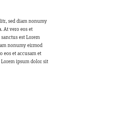
elitr, sed diam nonumy
 At vero eos et
a sanctus est Lorem
d diam nonumy eirmod
o eos et accusam et
t Lorem ipsum dolor sit