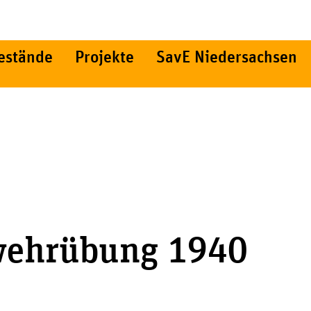
estände
Projekte
SavE Niedersachsen
wehrübung 1940