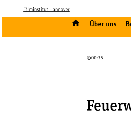
Filminstitut Hannover
Über uns
B
play_circle_outline
00:35
Feuer