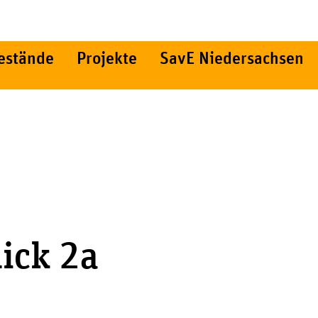
estände
Projekte
SavE Niedersachsen
ick 2a