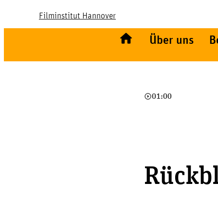
Filminstitut Hannover
Über uns
B
play_circle_outline
01:00
Rückbl