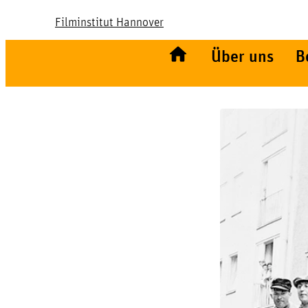
Filminstitut Hannover
Über uns
B