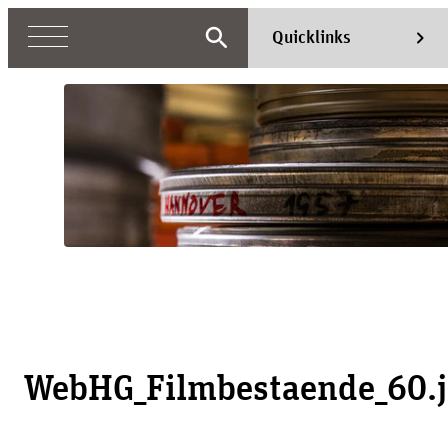
search
chevron_right
Quicklinks
WebHG_Filmbestaende_60.