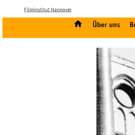
Filminstitut Hannover
Über uns
B