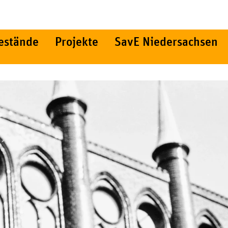
estände
Projekte
SavE Niedersachsen