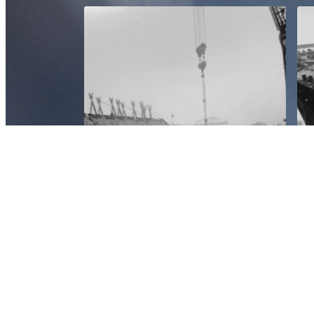
Das im Schlick versunkene Achterdeck wird mit ein
werden an der Oberseite des Schiffes angebracht u
Taucher entfernen mit Saugbaggern Schlamm aus der