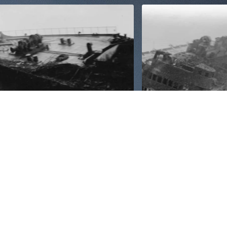
em Stahlgerüst erhöht, das mit Segeltuch bespannt ist, damit 
nd sollen später das Aufrichten durch Hebelwirkung unterstütz
 Rinne, in der das Schiff nach dem Aufrichten „stehen“ soll. 