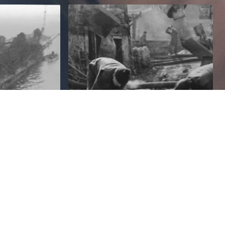
es wieder über die Wasseroberfläche ragt. Hebeböcke
en.
Ballast wird an Bord gebracht, um bei der