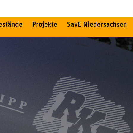
estände
Projekte
SavE Niedersachsen