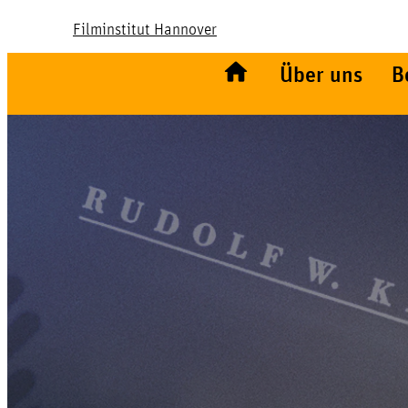
Filminstitut Hannover
Über uns
B